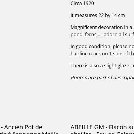
Circa 1920
It measures 22 by 14 cm
Magnificent decoration in a 
pond, ferns,..., adorn all sur
In good condition, please no
hairline crack on 1 side of t
There is also a slight glaze c
Photos are part of descript
- Ancien Pot de
ABEILLE GM - Flacon a