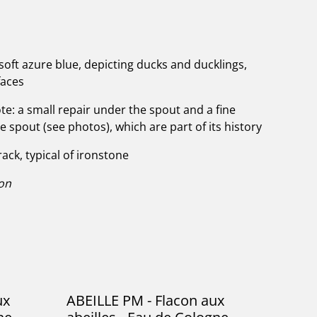
soft azure blue, depicting ducks and ducklings,
faces
te: a small repair under the spout and a fine
he spout (see photos), which are part of its history
rack, typical of ironstone
ion
ux
ABEILLE PM - Flacon aux