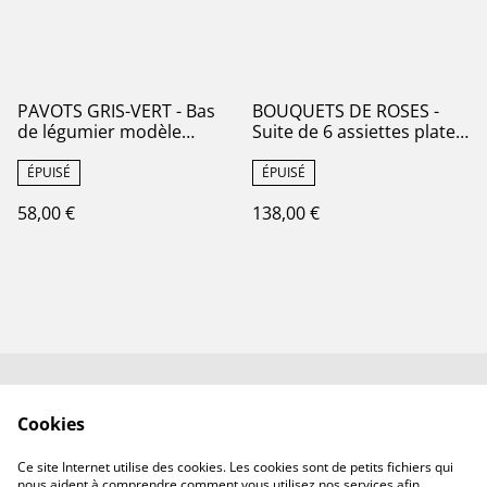
PAVOTS GRIS-VERT - Bas
BOUQUETS DE ROSES -
de légumier modèle
Suite de 6 assiettes plates
Pavots par la manufacture
signées Gien - Terre de
française Choisy le Roi (H.
Fer
ÉPUISÉ
ÉPUISÉ
Boulenger) - Terre de Fer
58,00 €
138,00 €
Contactez-nous✉️
Conditions générales
Cookies
de vente
Politique de
Politique de cookies
Ce site Internet utilise des cookies. Les cookies sont de petits fichiers qui
confidentialité
nous aident à comprendre comment vous utilisez nos services afin