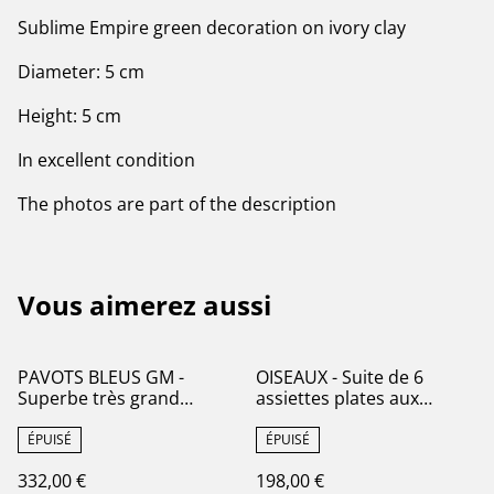
Sublime Empire green decoration on ivory clay
Diameter: 5 cm
Height: 5 cm
In excellent condition
The photos are part of the description
Vous aimerez aussi
PAVOTS BLEUS GM -
OISEAUX - Suite de 6
Superbe très grand
assiettes plates aux
compotier modèle Pavots
Oiseaux par la
par la manufacture
manufacture française de
ÉPUISÉ
ÉPUISÉ
française de Choisy le Roi -
Gien - Terre de Fer
332,00 €
198,00 €
Terre de Fer