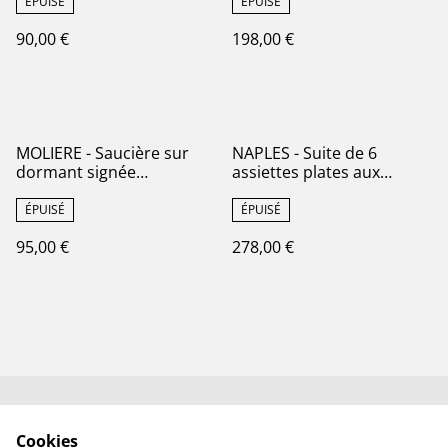
manufacture française
manufacture française de
ÉPUISÉ
ÉPUISÉ
HBCM - Terre de Fer
Gien - Terre de Fer
90,00 €
198,00 €
MOLIERE - Saucière sur
NAPLES - Suite de 6
dormant signée
assiettes plates aux
Sarreguemines - Terre de
oiseaux dépareillées -
Fer
Terre de Fer
ÉPUISÉ
ÉPUISÉ
95,00 €
278,00 €
Contactez-nous✉️
Conditions générales
Cookies