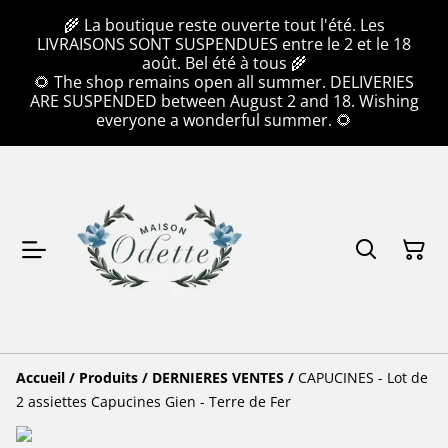
🌾 La boutique reste ouverte tout l'été. Les
LIVRAISONS SONT SUSPENDUES entre le 2 et le 18
août. Bel été à tous 🌾
🌻 The shop remains open all summer. DELIVERIES
ARE SUSPENDED between August 2 and 18. Wishing
everyone a wonderful summer. 🌻
Accueil
/
Produits
/
DERNIERES VENTES
/
CAPUCINES - Lot de
2 assiettes Capucines Gien - Terre de Fer