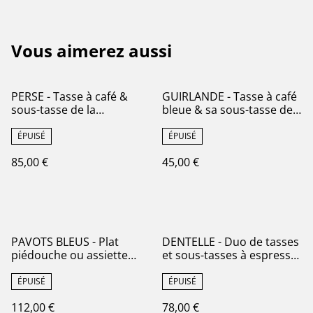
Vous aimerez aussi
PERSE - Tasse à café &
GUIRLANDE - Tasse à café
sous-tasse de la
bleue & sa sous-tasse de
manufacture de
la manufacture française
Sarreguemines - Terre de
de Saint-Amand pour Au
ÉPUISÉ
ÉPUISÉ
Fer
Planteur de Caïffa
85,00 €
45,00 €
PAVOTS BLEUS - Plat
DENTELLE - Duo de tasses
piédouche ou assiette
et sous-tasses à espresso
montée (présentoir)
de la manufacture de
modèle Pavots de la
Lunéville - Terre de Fer
ÉPUISÉ
ÉPUISÉ
manufacture française
112,00 €
78,00 €
Choisy le Roi - Terre de Fer