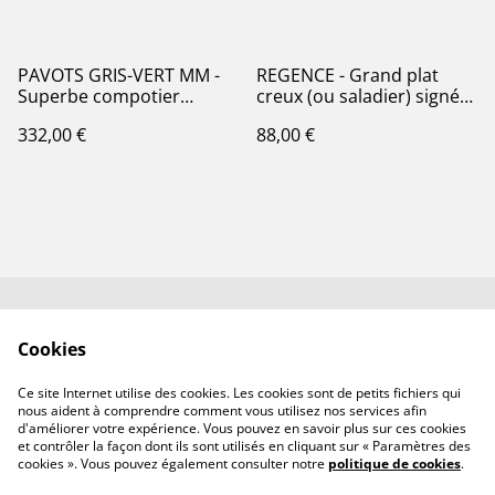
PAVOTS GRIS-VERT MM -
REGENCE - Grand plat
Superbe compotier
creux (ou saladier) signé
modèle Pavots par la
St Amand & Hamage Nord
332,00 €
88,00 €
manufacture française de
- Terre de Fer
Choisy le Roi - Terre de Fer
Contactez-nous✉️
Conditions générales
Cookies
de vente
Politique de
Politique de cookies
Ce site Internet utilise des cookies. Les cookies sont de petits fichiers qui
confidentialité
nous aident à comprendre comment vous utilisez nos services afin
d'améliorer votre expérience. Vous pouvez en savoir plus sur ces cookies
et contrôler la façon dont ils sont utilisés en cliquant sur « Paramètres des
cookies ». Vous pouvez également consulter notre
politique de cookies
.