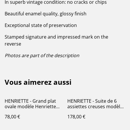
In superb vintage condition: no cracks or chips
Beautiful enamel quality, glossy finish
Exceptional state of preservation
Stamped signature and impressed mark on the
reverse
Photos are part of the description
Vous aimerez aussi
HENRIETTE - Grand plat
HENRIETTE - Suite de 6
ovale modèle Henriette
assiettes creuses modèle
signé Choisy le Roi (H.
Henriette signées Choisy
78,00 €
178,00 €
Boulenger) - Terre de Fer
le Roi (H. Boulenger) -
Terre de Fer