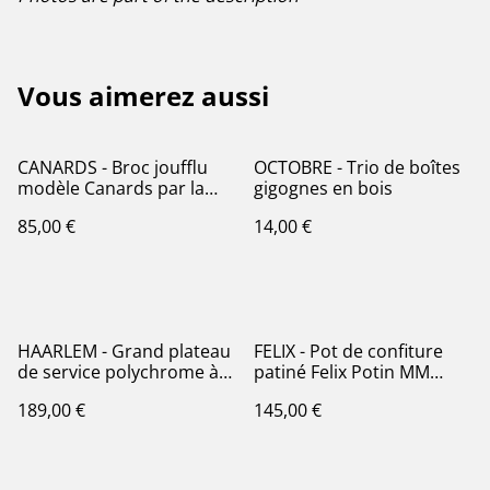
Vous aimerez aussi
CANARDS - Broc joufflu
OCTOBRE - Trio de boîtes
modèle Canards par la
gigognes en bois
manufacture française
85,00 €
14,00 €
Sarreguemines - Terre de
Fer
HAARLEM - Grand plateau
FELIX - Pot de confiture
de service polychrome à
patiné Felix Potin MM
l'abeille et au papillon par
signé Lunéville
189,00 €
145,00 €
la manufacture Villeroy et
Boch - Terre de Fer