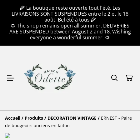
🌾 La boutique reste ouverte tout l'été. Les
LIVRAISONS SONT SUSPENDUES entre le 2 et le 18
août. Bel été à tous 🌾
🌻 The shop remains open all summer. DELIVERIES
ARE SUSPENDED between August 2 and 18. Wishing
everyone a wonderful summer. 🌻
Accueil
/
Produits
/
DECORATION VINTAGE
/
ERNEST - Paire
de bougeoirs anciens en laiton