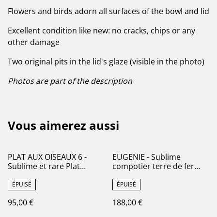
Flowers and birds adorn all surfaces of the bowl and lid
Excellent condition like new: no cracks, chips or any
other damage
Two original pits in the lid's glaze (visible in the photo)
Photos are part of the description
Vous aimerez aussi
PLAT AUX OISEAUX 6 -
EUGENIE - Sublime
Sublime et rare Plat
compotier terre de fer
Rectangulaire aux Oiseaux
modèle dit pour
par la manufacture
l'Impératrice Eugénie de la
ÉPUISÉ
ÉPUISÉ
française de Gien - Terre
Manufacture française
95,00 €
188,00 €
de Fer
Royale de Lunéville