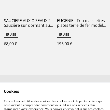
SAUCIERE AUX OISEAUX 2 -
EUGENIE - Trio d'assiettes
Saucière sur dormant aux
plates terre de fer modèle
Oiseaux de la
dit pour l'Impératrice
manufacture de Gien -
Eugénie Manufacture
ÉPUISÉ
ÉPUISÉ
Terre de Fer
française Royale de
68,00 €
195,00 €
Lunéville
Contactez-nous✉️
Conditions générales
Cookies
de vente
Politique de
Politique de cookies
Ce site Internet utilise des cookies. Les cookies sont de petits fichiers qui
confidentialité
nous aident à comprendre comment vous utilisez nos services afin
d'améliorer votre expérience. Vous pouvez en savoir plus sur ces cookies