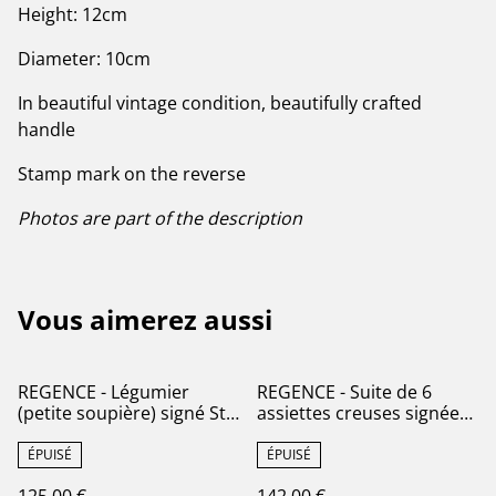
Height: 12cm
Diameter: 10cm
In beautiful vintage condition, beautifully crafted
handle
Stamp mark on the reverse
Photos are part of the description
Vous aimerez aussi
REGENCE - Légumier
REGENCE - Suite de 6
(petite soupière) signé St
assiettes creuses signées
Amand & Hamage Nord -
St Amand & Hamage Nord
Terre de Fer
- Terre de Fer
ÉPUISÉ
ÉPUISÉ