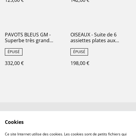
125,00 €
142,00 €
PAVOTS BLEUS GM -
OISEAUX - Suite de 6
Superbe très grand
assiettes plates aux
compotier modèle Pavots
Oiseaux par la
par la manufacture
manufacture française de
ÉPUISÉ
ÉPUISÉ
française de Choisy le Roi -
Gien - Terre de Fer
332,00 €
198,00 €
Terre de Fer
Contactez-nous✉️
Conditions générales
Cookies
de vente
Politique de
Politique de cookies
Ce site Internet utilise des cookies. Les cookies sont de petits fichiers qui