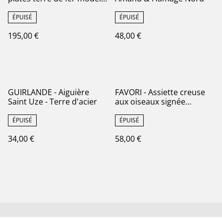
dit pour l'Impératrice
Eugénie Manufacture
ÉPUISÉ
ÉPUISÉ
française Royale de
195,00 €
48,00 €
Lunéville
GUIRLANDE - Aiguière
FAVORI - Assiette creuse
Saint Uze - Terre d'acier
aux oiseaux signée
Sarreguemines - Terre de
Fer
ÉPUISÉ
ÉPUISÉ
34,00 €
58,00 €