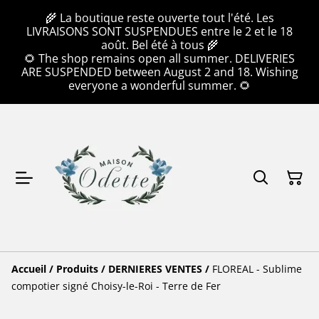
🌾 La boutique reste ouverte tout l'été. Les
LIVRAISONS SONT SUSPENDUES entre le 2 et le 18
août. Bel été à tous 🌾
🌻 The shop remains open all summer. DELIVERIES
ARE SUSPENDED between August 2 and 18. Wishing
everyone a wonderful summer. 🌻
Accueil
/
Produits
/
DERNIERES VENTES
/
FLOREAL - Sublime
compotier signé Choisy-le-Roi - Terre de Fer