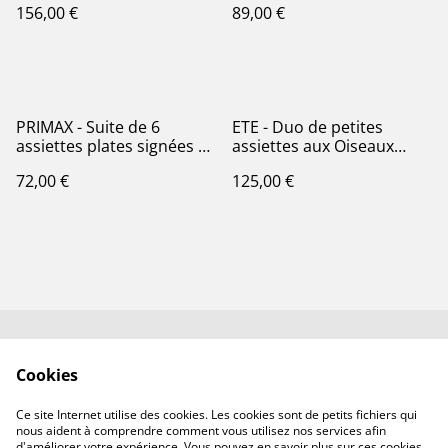
156,00 €
89,00 €
de Fer
PRIMAX - Suite de 6
ETE - Duo de petites
assiettes plates signées St
assiettes aux Oiseaux
Amand - Terre de Fer
modèle Eté par la
72,00 €
125,00 €
manufacture française
Clairefontaine - Terre de
Fer
Contactez-nous✉️
Conditions générales
Cookies
de vente
Politique de
Politique de cookies
Ce site Internet utilise des cookies. Les cookies sont de petits fichiers qui
confidentialité
nous aident à comprendre comment vous utilisez nos services afin
d'améliorer votre expérience. Vous pouvez en savoir plus sur ces cookies