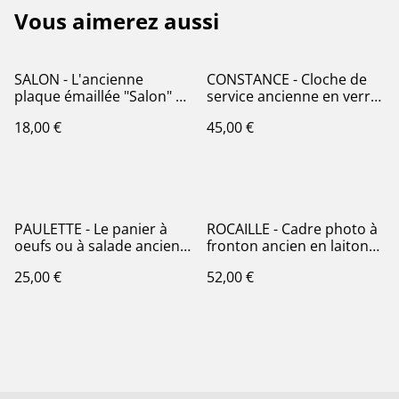
Vous aimerez aussi
SALON - L'ancienne
CONSTANCE - Cloche de
plaque émaillée "Salon" de
service ancienne en verre
forme ovale
moulé et ciselé
18,00 €
45,00 €
PAULETTE - Le panier à
ROCAILLE - Cadre photo à
oeufs ou à salade ancien,
fronton ancien en laiton
filaire
et verre biseauté - Période
25,00 €
52,00 €
Napoléon III - PM