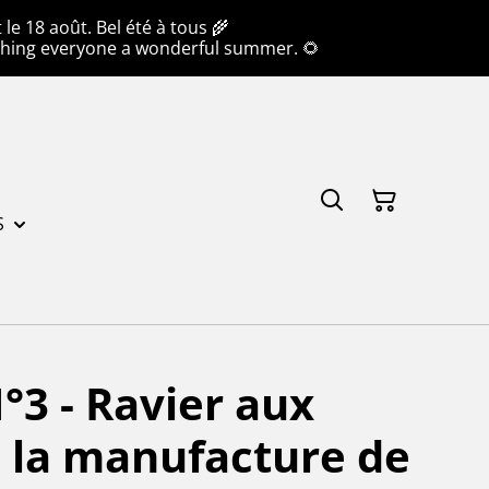
e 18 août. Bel été à tous 🌾
hing everyone a wonderful summer. 🌻
S
3 - Ravier aux
 la manufacture de