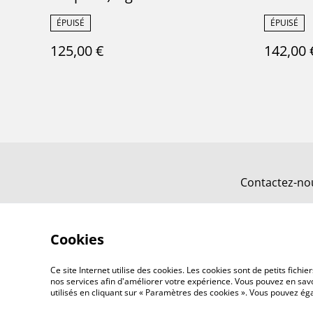
Hamage Nord - Terre de Fer
Hamage 
ÉPUISÉ
ÉPUISÉ
125,00 €
142,00 
Contactez-no
Cookies
Ce site Internet utilise des cookies. Les cookies sont de petits fic
nos services afin d'améliorer votre expérience. Vous pouvez en savoi
utilisés en cliquant sur « Paramètres des cookies ». Vous pouvez é
©
2026
MAISON ODETTE