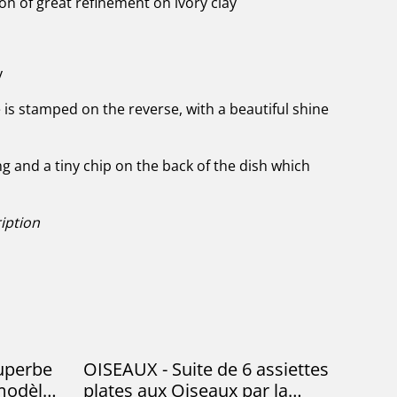
on of great refinement on ivory clay
y
e is stamped on the reverse, with a beautiful shine
g and a tiny chip on the back of the dish which
iption
uperbe
OISEAUX - Suite de 6 assiettes
modèle
plates aux Oiseaux par la