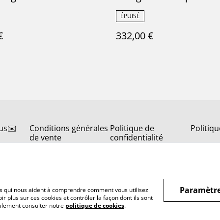
Nord - Terre de Fer
Pavots par la manufac
ÉPUISÉ
française de Choisy le R
Terre de Fer
€
332,00 €
us✉️
Conditions générales
Politique de
Politiq
de vente
confidentialité
Paramètre
hiers qui nous aident à comprendre comment vous utilisez
r plus sur ces cookies et contrôler la façon dont ils sont
galement consulter notre
politique de cookies
.