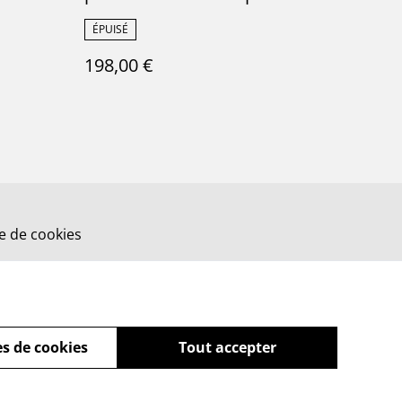
ture
manufacture française de
ÉPUISÉ
oi -
Gien - Terre de Fer
198,00 €
ue de cookies
s de cookies
Tout accepter
powered by