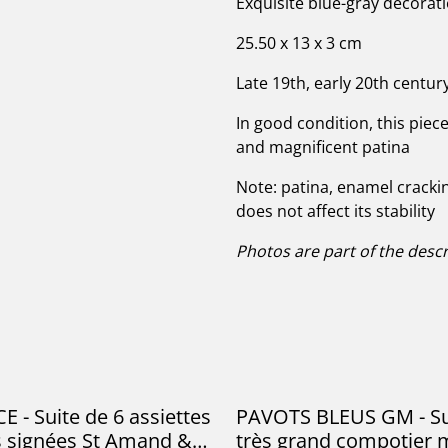
Exquisite blue-gray decorati
25.50 x 13 x 3 cm
Late 19th, early 20th centur
In good condition, this piec
and magnificent patina
Note: patina, enamel crackin
does not affect its stability
Photos are part of the descr
 - Suite de 6 assiettes
PAVOTS BLEUS GM - S
s signées St Amand &
très grand compotier 