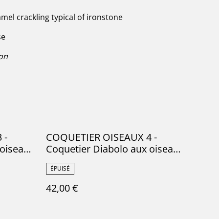
mel crackling typical of ironstone
se
ion
 -
COQUETIER OISEAUX 4 -
 oiseaux
Coquetier Diabolo aux oiseaux
ien -
de la manufacture de Gien -
ÉPUISÉ
Terre de Fer
42,00 €