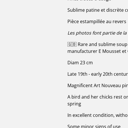
Sublime patine et discrète c
Pièce estampillée au revers
Les photos font partie de la
🇬🇧 Rare and sublime soup p
manufacturer E Mousset et 
Diam 23 cm
Late 19th - early 20th centu
Magnificent Art Nouveau pin
A bird and her chicks rest on
spring
In excellent condition, with
Some minor signs of use