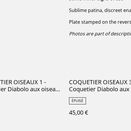
Sublime patina, discreet ena
Plate stamped on the rever
Photos are part of descript
IER OISEAUX 1 -
COQUETIER OISEAUX 3
er Diabolo aux oiseaux
Coquetier Diabolo aux
anufacture de Gien -
de la manufacture de G
ÉPUISÉ
e Fer
Terre de Fer
45,00 €