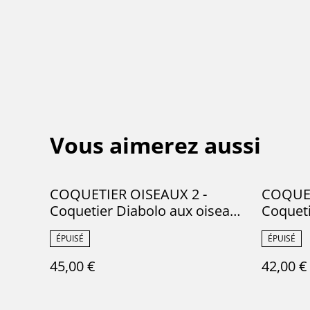
Vous aimerez aussi
COQUETIER OISEAUX 2 -
COQUET
Coquetier Diabolo aux oiseaux
Coqueti
de la manufacture de Gien -
de la m
ÉPUISÉ
ÉPUISÉ
Terre de Fer
Terre d
45,00 €
42,00 €