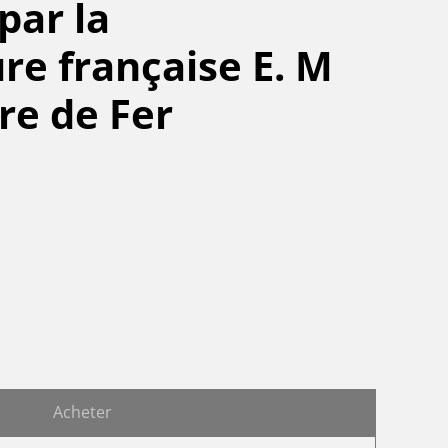
par la
e française E. M
rre de Fer
Acheter