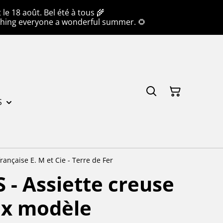
e 18 août. Bel été à tous 🌾
hing everyone a wonderful summer. 🌻
S
ançaise E. M et Cie - Terre de Fer
 - Assiette creuse
ux modèle