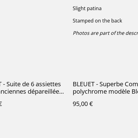
Slight patina
Stamped on the back
Photos are part of the descr
- Suite de 6 assiettes
BLEUET - Superbe Com
anciennes dépareillées
polychrome modèle Bl
des plus belles
par la manufacture fra
€
95,00 €
tures - Terre de Fer
Royale de Lunéville - T
Fer