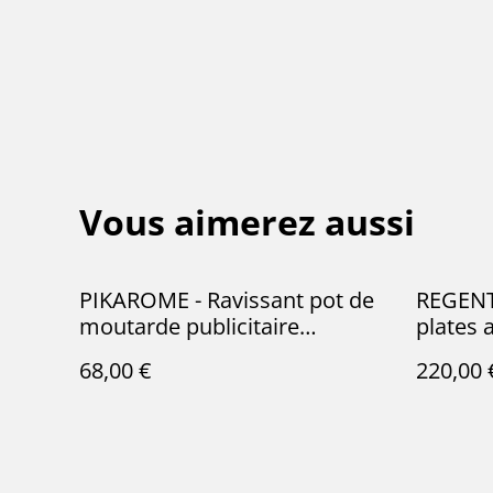
Vous aimerez aussi
PIKAROME - Ravissant pot de
REGENT 
moutarde publicitaire
plates 
Pikarome réalisée par la
issues 
68,00 €
220,00 
manufacture française
manufac
Sarreguemines - Terre de Fer