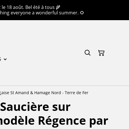
e 18 août. Bel été à tous 🌾
hing everyone a wonderful summer. 🌻
S
çaise St Amand & Hamage Nord - Terre de Fer
Saucière sur
odèle Régence par