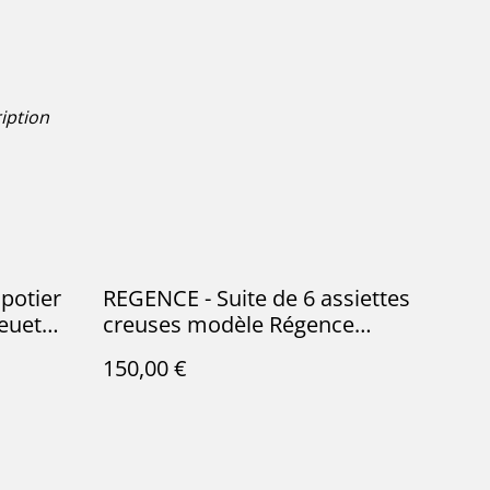
iption
potier
REGENCE - Suite de 6 assiettes
euet
creuses modèle Régence
nçaise
signées St Amand & Hamage
150,00 €
erre de
Nord - Terre de Fer