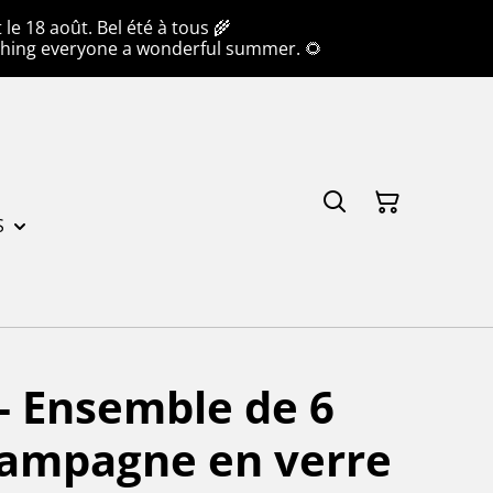
e 18 août. Bel été à tous 🌾
hing everyone a wonderful summer. 🌻
S
- Ensemble de 6
hampagne en verre