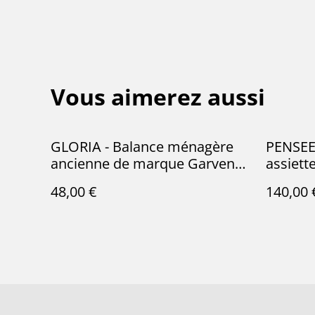
Vous aimerez aussi
GLORIA - Balance ménagère
PENSEES
ancienne de marque Garvens
assiett
en tôle émaillée
manufac
48,00 €
140,00 
Choisy 