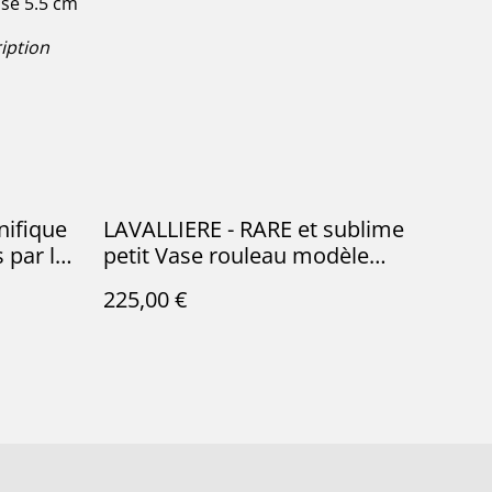
ase 5.5 cm
iption
nifique
LAVALLIERE - RARE et sublime
 par la
petit Vase rouleau modèle
 de
Lavallière par la manufacture
225,00 €
ger) -
française Sarreguemines -
Terre de Fer