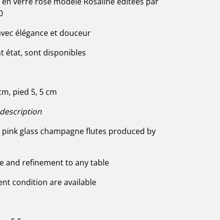
 en verre rose modèle Rosaline éditées par
0
 avec élégance et douceur
nt état, sont disponibles
cm, pied 5, 5 cm
 description
l pink glass champagne flutes produced by
e and refinement to any table
lent condition are available