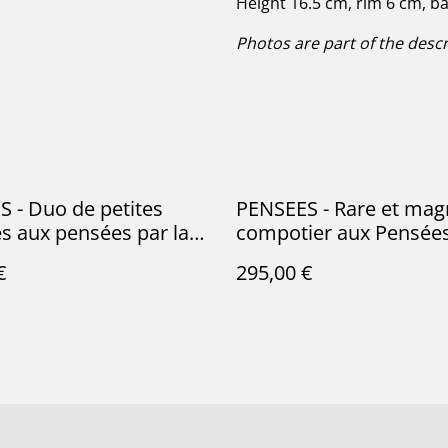
Height 16.5 cm, rim 6 cm, b
Photos are part of the descr
 - Duo de petites
PENSEES - Rare et mag
es aux pensées par la
compotier aux Pensées
ture française de
manufacture française
€
295,00 €
le Roi - Barbotine
Choisy le Roi (H. Boulen
Barbotine